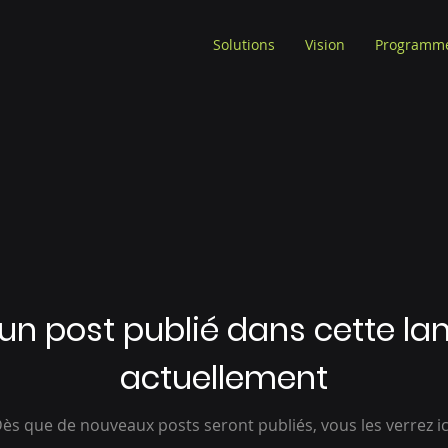
Solutions
Vision
Programm
un post publié dans cette la
actuellement
ès que de nouveaux posts seront publiés, vous les verrez ic