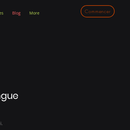
Commencer
es
Blog
More
ngue
i.